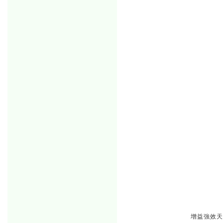
增益強效天線 