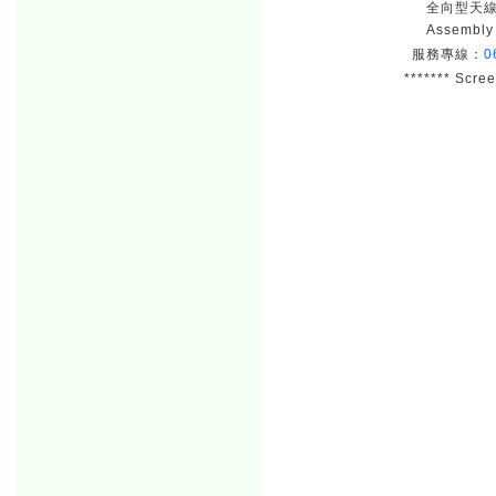
全向型天線 
Assembl
服務專線：
0
******* Scre