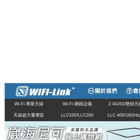
Wi-Fi 專業天線
Wi-Fi 網路設備
2.4G/5G雙頻天
天線超大量專區
LLC100/LLC200
LLC 400/18GH