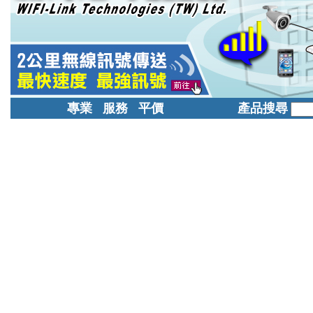
專業 服務 平價
產品搜尋