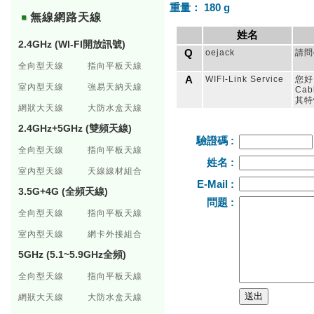
重量： 180 g
無線網路天線
姓名
2.4GHz (WI-FI開放訊號)
Q
oejack
請問
全向型天線
指向平板天線
A
WIFI-Link Service
您好
室內型天線
強易天納天線
Ca
其特
網狀大天線
大防水盒天線
2.4GHz+5GHz (雙頻天線)
驗證碼 :
全向型天線
指向平板天線
姓名 :
室內型天線
天線線材組合
E-Mail :
3.5G+4G (全頻天線)
問題 :
全向型天線
指向平板天線
室內型天線
網卡外接組合
5GHz (5.1~5.9GHz全頻)
全向型天線
指向平板天線
網狀大天線
大防水盒天線