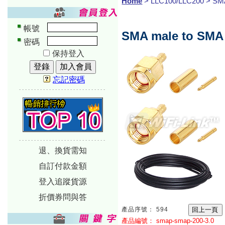
Home
> LLC100/LLC200 > SM
帳號
SMA male to SMA 
密碼
保持登入
忘記密碼
-----------------------------
-----------------------------
退、換貨需知
自訂付款金額
登入追蹤貨源
折價券問與答
產品序號： 594
產品編號： smap-smap-200-3.0