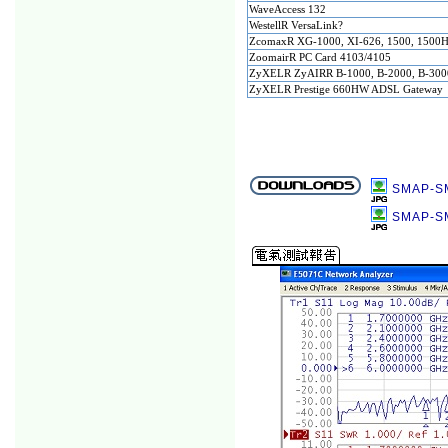
WaveAccess 132
WestellR VersaLink?
ZcomaxR XG-1000, XI-626, 1500, 1500H
ZoomairR PC Card 4103/4105
ZyXELR ZyAIRR B-1000, B-2000, B-3000
ZyXELR Prestige 660HW ADSL Gateway
SMAP-S
SMAP-S