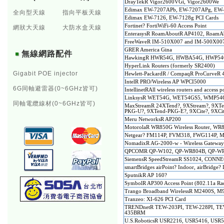
DrayTekR Vigor2600VGi, Vigor2600We
Edimax EW-7207APb, EW-7207APg, EW-7
全向型天線
指向平板天線
Edimax EW-7126, EW-7128g PCI Cards
Fortinet? FortiWiFi-60 Access Point
網狀大天線
大防水盒天線
EnterasysR RoamAboutR AP4102, RoamA
FreeWaveR IM-510X007 and IM-500X00
GRER America Gina
無線網路配件
HawkingR HWR54G, HWBA54G, HWP5
HyperLink Routers (formerly SR2400)
Gigabit POE injector
Hewlett-PackardR / CompaqR ProCurveR
IntelR PRO/Wireless AP WPCI5000
6G同軸避雷器(0~6GHz皆可)
IntellinetRAll wireless routers and access 
LinksysR WET54G, WET54GS5, WMP54G
同軸電纜線材(0~6GHz皆可)
MaxStreamR 24XTend?, 9XStream?, 9XT
PKG-U?, 9XTend-PKG-E?, 9XCite?, 9XC
Meru NetworksR AP200
MotorolaR WR850G Wireless Router, W
Netgear? FM114P, FVM318, FWG114P,
NomadixR AG-2000-w - Wireless Gatewa
QPCOMR QP-W102, QP-WR804B, QP-WR
SiemensR SpeedStreamR SS1024, CONNE
smartBridges airPoint? Indoor, airBridge?
SputnikR AP 160?
SymbolR AP300 Access Point (802.11a Rad
Trango Broadband WirelessR M2400S, M
Tranzeo: XI-626 PCI Card
TRENDnetR TEW-203PI, TEW-228PI, TE
435BRM
U.S.RoboticsR USR2216, USR5416, USR