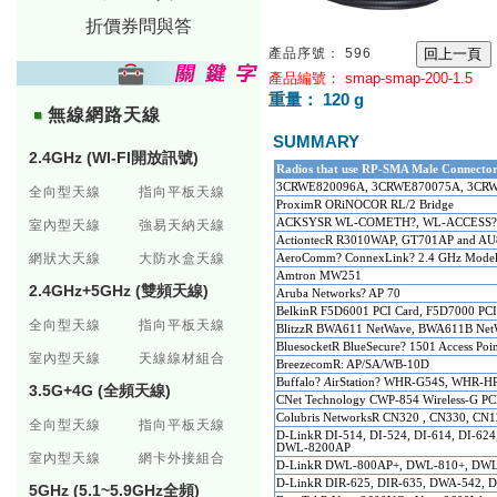
折價券問與答
產品序號： 596
產品編號： smap-smap-200-1.5
重量： 120 g
無線網路天線
SUMMARY
2.4GHz (WI-FI開放訊號)
Radios that use RP-SMA Male Connecto
3CRWE820096A, 3CRWE870075A, 3CR
全向型天線
指向平板天線
ProximR ORiNOCOR RL/2 Bridge
ACKSYSR WL-COMETH?, WL-ACCESS?,
室內型天線
強易天納天線
ActiontecR R3010WAP, GT701AP and AU8
網狀大天線
大防水盒天線
AeroComm? ConnexLink? 2.4 GHz Model
Amtron MW251
2.4GHz+5GHz (雙頻天線)
Aruba
Networks? AP 70
BelkinR F5D6001 PCI Card, F5D7000 PC
全向型天線
指向平板天線
BlitzzR BWA611 NetWave, BWA611B Net
BluesocketR BlueSecure? 1501 Access Poi
室內型天線
天線線材組合
BreezecomR: AP/SA/WB-10D
Buffalo?
A
irStation? WHR-G54S, WHR-H
3.5G+4G (全頻天線)
CNet Technology CWP-854 Wireless-G PC
Colubris NetworksR CN320 , CN330, C
全向型天線
指向平板天線
D-LinkR DI-514, DI-524, DI-614, DI-6
DWL-8200AP
室內型天線
網卡外接組合
D-LinkR DWL-800AP+, DWL-810+, DWL
D-LinkR DIR-625, DIR-635, DWA-542, D
5GHz (5.1~5.9GHz全頻)