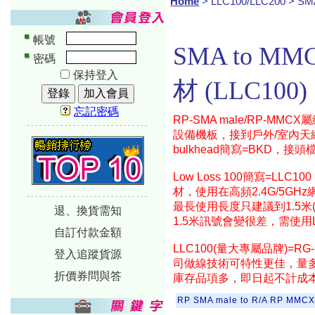
Home
> LLC100/LLC200 > S
帳號
SMA to MM
密碼
保持登入
材 (LLC100)
忘記密碼
RP-SMA male/RP-MM
-----------------------------
設備機板，接到戶外/室內天
bulkhead簡寫=BKD，接
Low Loss 100簡寫=LLC10
材，使用在高頻2.4G/5GH
-----------------------------
最長使用長度只建議到1.5米
退、換貨需知
1.5米訊號會變很差，需使用L
自訂付款金額
LLC100(量大專屬品牌)=RG
登入追蹤貨源
司做線技術可特性更佳，量
折價券問與答
庫存品項多，即日起不計成
RP SMA male to R/A RP MMCX